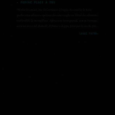
✦ PERCHÉ PIACE A ENO
“
Merlot lo conosci, ma il Carmenere è l'ospite che cambia la festa:
quella vena erbacea e speziata che tiene sveglio un blend che altrimenti
rischierebbe la marmellata. Affinato in botte grande, non in barrique,
resta un rosso del Montello di frutto e di pepe, fatto per la tavola più
che per la vetrina.
”
LEGGI TUTTO
→