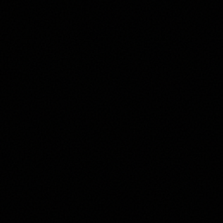
Asolo Prosecco Superiore Brut
CASE PAOLIN
Glera
Veneto
€
13,50