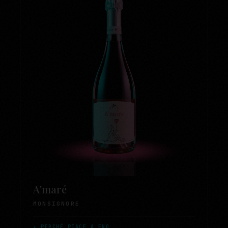
A'maré
MONSIGNORE
✦ PERCHÉ PIACE A ENO