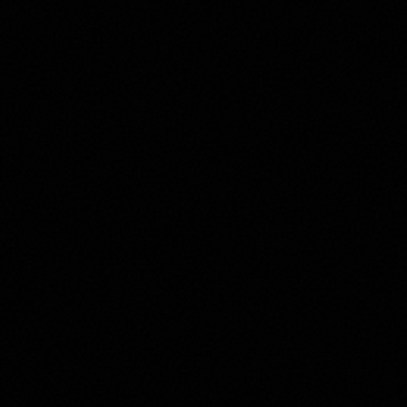
ROSATO
2024
Mirall Rosato
SELLA & MOSCA
Torbato
Sardegna
€
13,00