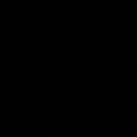
Col Fondo
CASE PAOLIN
Glera
Veneto
€
14,00
BIANCO
2025