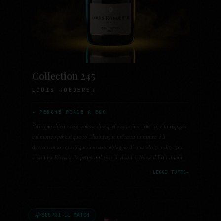
Collection 245
LOUIS ROEDERER
✦ PERCHÉ PIACE A ENO
“
Mi sono chiesto cosa volesse dire quel «245» in etichetta, e la risposta
è il motivo per cui questo Champagne mi resta in mente: è il
duecentoquarantacinquesimo assemblaggio di una Maison che tiene
viva una Riserva Perpetua dal 2012 in avanti. Non è il Brut anonimo
da aperitivo. Quello che mi colpisce è la bollicina quasi salata e quella
LEGGI TUTTO
→
freschezza calcarea, polverosa, che regge un frutto maturissimo senza
lasciarlo diventare dolce. Base 2020, dosaggio a sette grammi, quattro
anni sui lieviti: si sente che è partito dalla vigna.
”
SCOPRI IL MATCH