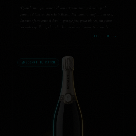
“
Quando uno spumante si chiama A'mare' parte già con il piede
giusto: è il Salento che si fa bollicina. Negroamaro vinificato in rosé,
Charmat fatto come si deve — perlage fine, pesca bianca, un guizzo
tropicale e quella sapidità che chiama un altro sorso. Lo verso d'estate
davanti al mare e capisco perché si chiama così.
”
LEGGI TUTTO
→
SCOPRI IL MATCH