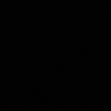
Piatto che chiede struttura e spezia. Tre
strade: un Chianti Rufina Riserva se vuoi
il territorio, un Rosso di Montalcino se
vuoi la cattedrale del Sangiovese. O
dimmi quanto vuoi spendere, e taglio
corto.
Consigliami un vino che non sia il solito
Prosecco
Di nuovo tu. Bene. Il 'solito Prosecco' non
esiste: esiste il Prosecco sbagliato. Ho
capito l'antifona — ti porto su un Col
Fondo: torbido, secco, zero smancerie.
Match 74% col tuo palato.