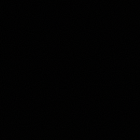
Non so niente di vino, aiutami
Perfetto: niente da disimparare.
Rispondi a poche domande — non sui
vitigni, su di te. Poi ogni bottiglia avrà un
match% col tuo DNA. Il resto lo faccio io.